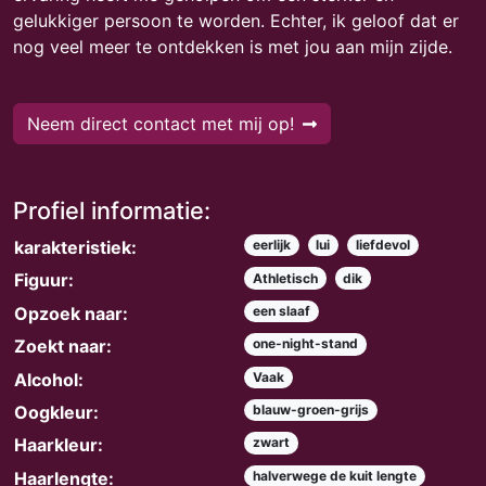
gelukkiger persoon te worden. Echter, ik geloof dat er
nog veel meer te ontdekken is met jou aan mijn zijde.
Neem direct contact met mij op!
Profiel informatie:
karakteristiek:
eerlijk
lui
liefdevol
Figuur:
Athletisch
dik
Opzoek naar:
een slaaf
Zoekt naar:
one-night-stand
Alcohol:
Vaak
Oogkleur:
blauw-groen-grijs
Haarkleur:
zwart
Haarlengte:
halverwege de kuit lengte