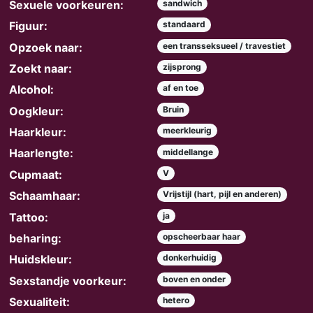
Sexuele voorkeuren:
sandwich
Figuur:
standaard
Opzoek naar:
een transseksueel / travestiet
Zoekt naar:
zijsprong
Alcohol:
af en toe
Oogkleur:
Bruin
Haarkleur:
meerkleurig
Haarlengte:
middellange
Cupmaat:
V
Schaamhaar:
Vrijstijl (hart, pijl en anderen)
Tattoo:
ja
beharing:
opscheerbaar haar
Huidskleur:
donkerhuidig
Sexstandje voorkeur:
boven en onder
Sexualiteit:
hetero