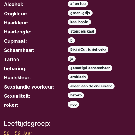
Alcohol:
af en toe
Oogkleur:
groen-grijs
Haarkleur:
kaal hoofd
Haarlengte:
stoppels kaal
Cupmaat:
b
Schaamhaar:
Bikini Cut (driehoek)
Tattoo:
ja
beharing:
gematigd schaamhaar
Huidskleur:
arabisch
Sexstandje voorkeur:
alleen aan de onderkant
Sexualiteit:
hetero
roker:
nee
Leeftijdsgroep:
50 - 59 Jaar