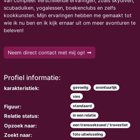
van compleet verschillende ervaringen, zoals skydiven,
scubaduiken, yogalessen, boekenclubs en zelfs
kookkunsten. Mijn ervaringen hebben me gemaakt tot
wie ik nu ben en ik kijk ernaar uit om meer avonturen te
beleven!
Neem direct contact met mij op!
Profiel informatie:
karakteristiek:
gevoelig
avontuurlijk
vies
Figuur:
standaard
Relatie status:
in een relatie
Opzoek naar:
een transseksueel / travestiet
Zoekt naar:
foto uitwisseling